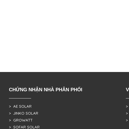
CHỨNG NHẬN NHÀ PHÂN PHỐI
V
> AE SOLAR
>
> JINKO SOLAR
>
> GROWATT
>
> SOFAR SOLAR