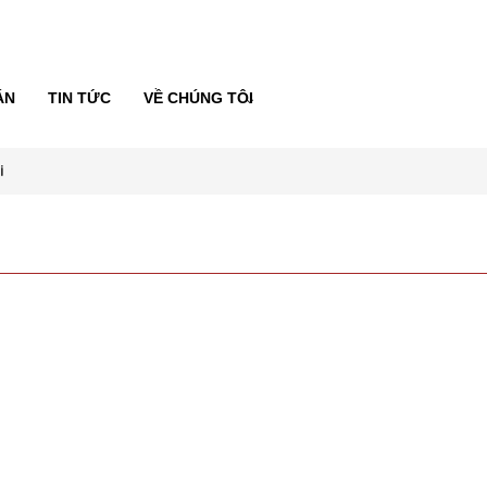
ÁN
TIN TỨC
VỀ CHÚNG TÔI
i