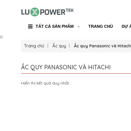
TẤT CẢ SẢN PHẨM
TRANG CHỦ
DỰ 
0
Trang chủ
Ắc quy
Ắc quy Panasonic và Hitach
ẮC QUY PANASONIC VÀ HITACHI
Hiển thị kết quả duy nhất