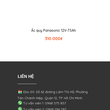
Ắc quy Panasonic 12V-7.5Ah
310.000
₫
LIÊN HỆ
Địa chỉ: Số 62 đường Lâm Thị Hố, Phường
Tân Chánh Hiệp, Quận 12, TP. Hồ Chí Minh
Tư vấn viên 1: 0968 575 857
Tư vấn viên 2: 0969 296 297