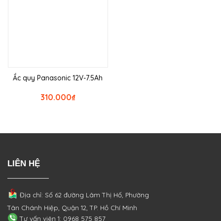
Ắc quy Panasonic 12V-7.5Ah
310.000
₫
LIÊN HỆ
Địa chỉ: Số 62 đường Lâm Thị Hố, Phường
Tân Chánh Hiệp, Quận 12, TP. Hồ Chí Minh
Tư vấn viên 1: 0968 575 857