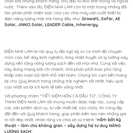
chọn bởi những khách hàng, chủ đầu tư khó tính trong và ngoài
nước. Thêm vào đó, ĐIỆN NHÀ LÀM còn là một trong những đối
tác phân phối chiến lược của các nhà máy sản xuất thiết bị
điện năng lượng mặt trời hàng đầu như:
Growatt, Sofar, AE
Solar, JINKO Solar, LEADER Cable, Inhenergy
,…
ĐIỆN NHÀ LÀM là nơi quy tụ đội ngũ kỹ sư có trình độ chuyên
môn cao, bề dày kinh nghiệm, lòng nhiệt huyết và lý tưởng xây
dựng nền tảng năng lượng sạch đến với mọi nhà. Cùng với việc
xây dựng mạng lưới chi nhánh, nhà phân phối bao phủ rộng
khắp trên toàn bộ lãnh thổ Việt Nam. Chúng tôi cam kết mang
lại cho Quý khách hàng những trải nghiệm tốt nhất, hiệu quả
cao nhất và lợi ích kinh tế bền vững nhất.
Với phương châm “TIẾT KIỆM HƠN CẢ ĐẦU TƯ”, CÔNG TY
TNHH ĐIỆN NHÀ LÀM rất mong muốn được hợp tác, cung cấp
các sản phẩm dịch vụ, tư vấn thiết kế, sửa chữa, thi công lắp
đặt đến với Quý khách hàng, góp phần kiến tạo nên những giá
trị tốt đẹp nhất, nhân rộng và chia sẻ sứ mệnh “
nắm bắt kỹ
thuật – làm chủ không gian – xây dựng hệ tư duy NĂNG
LƯỢNG SẠCH
”.