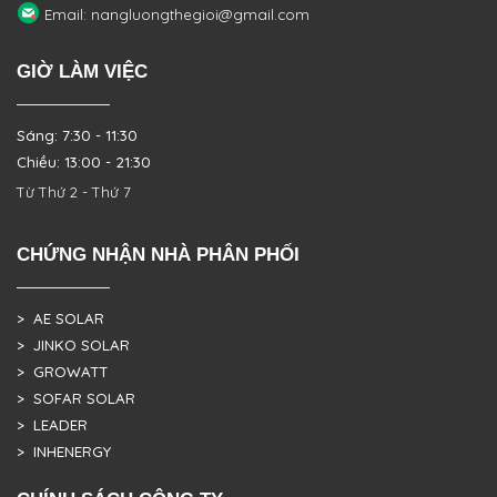
Email: nangluongthegioi@gmail.com
GIỜ LÀM VIỆC
Sáng: 7:30 - 11:30
Chiều: 13:00 - 21:30
Từ Thứ 2 - Thứ 7
CHỨNG NHẬN NHÀ PHÂN PHỐI
> AE SOLAR
> JINKO SOLAR
> GROWATT
> SOFAR SOLAR
> LEADER
> INHENERGY