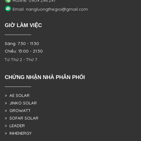
Hotline: 0909 296 297
Email: nangluongthegioi@gmail.com
GIỜ LÀM VIỆC
Sáng: 7:30 - 11:30
Chiều: 13:00 - 21:30
Từ Thứ 2 - Thứ 7
CHỨNG NHẬN NHÀ PHÂN PHỐI
> AE SOLAR
> JINKO SOLAR
> GROWATT
> SOFAR SOLAR
> LEADER
> INHENERGY