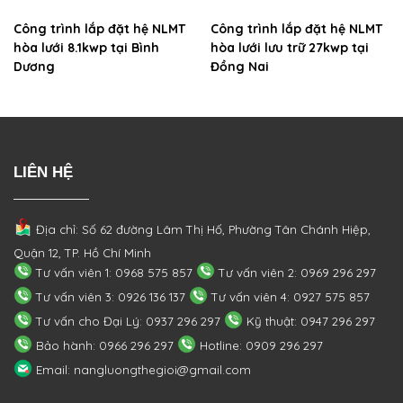
Công trình lắp đặt hệ NLMT
Công trình lắp đặt hệ NLMT
hòa lưới 8.1kwp tại Bình
hòa lưới lưu trữ 27kwp tại
Dương
Đồng Nai
LIÊN HỆ
Địa chỉ: Số 62 đường Lâm Thị Hố, Phường
Tân Chánh Hiệp,
Quận 12, TP. Hồ Chí Minh
Tư vấn viên 1: 0968 575 857
Tư vấn viên 2: 0969 296 297
Tư vấn viên 3: 0926 136 137
Tư vấn viên 4: 0927 575 857
Tư vấn cho Đại Lý: 0937 296 297
Kỹ thuật: 0947 296 297
Bảo hành: 0966 296 297
Hotline: 0909 296 297
Email: nangluongthegioi@gmail.com